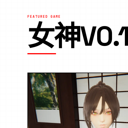
FEATURED GAME
女神V0.