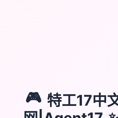
🎮
特工17中
网|Agent17