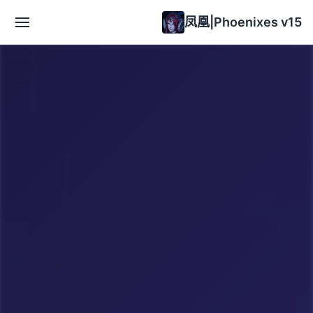
凤凰|Phoenixes v15