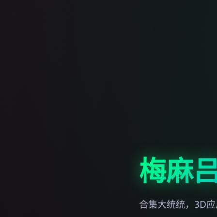
梅麻吕
合集大统统，3D