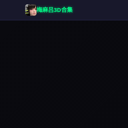
梅麻吕3D合集