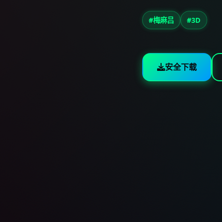
#梅麻吕
#3D
安全下载