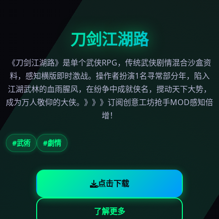
刀剑江湖路
《刀剑江湖路》是单个武侠RPG，传统武侠剧情混合沙盒资
料，感知横版即时激战。操作者扮演1名寻常部分年，陷入
江湖武林的血雨腥风，在纷争中成就侠名，搅动天下大势，
成为万人敬仰的大侠。》》》订阅创意工坊抢手MOD感知倍
增！
#武術
#劇情
点击下载
了解更多