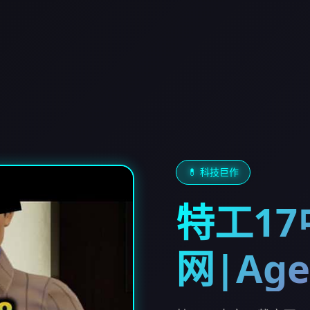
💊 科技巨作
特工1
网|Age