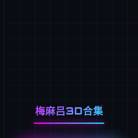
梅麻吕3D合集