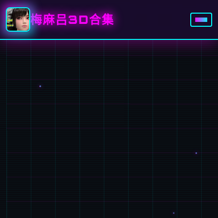
梅麻吕3D合集