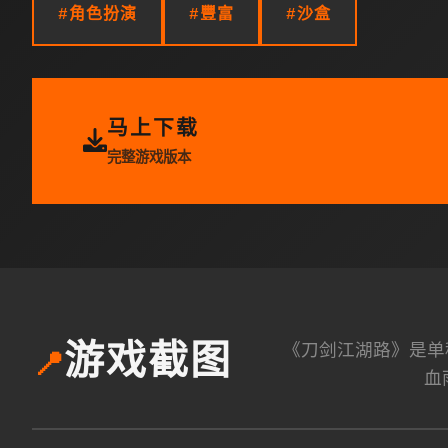
#角色扮演
#豐富
#沙盒
马上下载
完整游戏版本
《刀剑江湖路》是单
游戏截图
📍
血