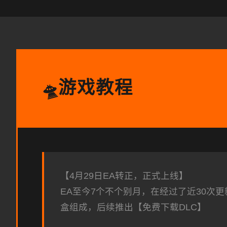
游戏教程
🛸
【4月29日EA转正，正式上线】
EA至今7个不个别月，在经过了近30次
盒组成，后续推出【免费下载DLC】