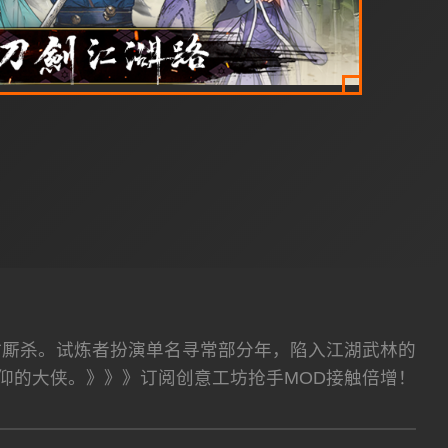
时厮杀。试炼者扮演单名寻常部分年，陷入江湖武林的
仰的大侠。》》》订阅创意工坊抢手MOD接触倍增！