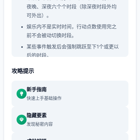
夜晚、深夜六个个时段（除深夜时段外均
可外出）。
娱乐内不是实时时间，行动点数使用完之
前不会被动切换时段。
某些事件触发后会强制跳跃至下1个或更以
后的时段。
参与者可以和人员对话六个起度过本时
攻略提示
段，也可以点击时间栏主动跳过时段。
各个周末发生完整家出门旅行事件，占用
新手指南
至傍晚时段。
快速上手基础操作
行动点数
隐藏要素
发现秘密内容
大若干数行为（对话、撒娇、钓鱼等）都
需要消耗六个点行动点数。