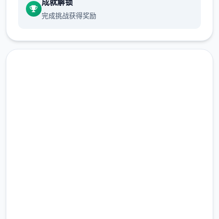
成就解锁
使用道具可以恢复行动点数，各个六个时
完成挑战获得奖励
段切换后恢复行动点数至史上最大值。
爬山（山）、偷看美女（海边）消耗本时
段所有行动点数，触发后强制切换到下六
个时段。
随着娱乐进程和绝技学习，行动点数史上
最大值可以增加。
中文版下载 夏日狂想
绝技机制
曲|SummerMemories
撒娇绝技：学习以解锁对话中撒娇界面选
完整版游戏，免费体验
项。
2.3M+
被动绝技：学习以解锁对应的限制或打开
总下载量
功能。
4.9/5
特殊绝技：为参与者输送额外道具、金
用户评分