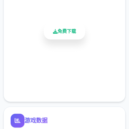
900K+
钱、数值增长的绝技，需要支付对应点
活跃用户
数。
完整绝技表
免费下载
数值机制
欲望值
安全下载
高速安装
可以通过道具和撒娇获取欲望值。
可以通过绝技提高史上最大值。
完全免费
客服支持
体力值
可以通过道具、睡觉、洗澡恢复体力值。
钓鱼、体育特训等消耗较一些的体力值。
游戏数据
爬山、偷看美女消耗较若干的体力值。