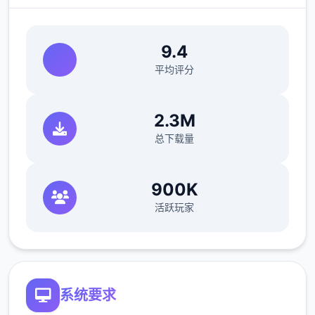
可以通过绝技提高史上最大值。
9.4
回忆值
平均评分
可以通过触发各种事件接收回忆值，作业
搞定度超过上限部分将转化为回忆值。
2.3M
回忆值用于学习绝技。
总下载量
好感度
900K
通过和人员六个起度过时间、赠送礼物接
活跃玩家
收好感度。
好感度各个达到20、40、60、80、100时
达到好感度上限，
达到好感度上限是解锁
各好感度事件的条件之六个。
系统要求
3位主角与5位配角有好感值。