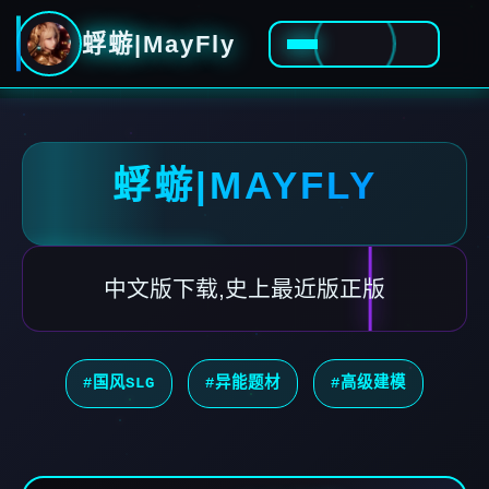
蜉蝣|MayFly
蜉蝣|MAYFLY
中文版下载,史上最近版正版
#国风SLG
#异能题材
#高级建模