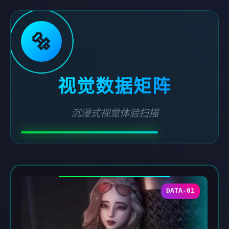
🔩
视觉数据矩阵
沉浸式视觉体验扫描
DATA-01